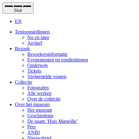
Sluit
EN
Tentoonstellingen
Nu en later
Archief
Bezoek
Bezoekersinformatie
Evenementen en rondleidingen
Onderwijs
Tickets
Veelgestelde vragen
Collectie
Fotografen
Alle werken
Over de collectie
Over het museum
Het museum
Geschiedenis
De naam ‘Huis Marseille’
Pers
ANBI
Nieuwsbrief