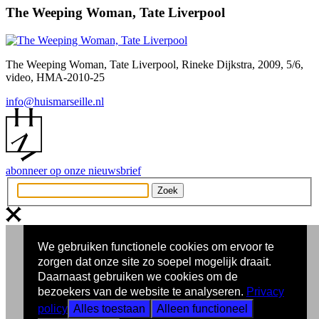
The Weeping Woman, Tate Liverpool
The Weeping Woman, Tate Liverpool, Rineke Dijkstra, 2009, 5/6,
video, HMA-2010-25
info@huismarseille.nl
abonneer op onze nieuwsbrief
We gebruiken functionele cookies om ervoor te
zorgen dat onze site zo soepel mogelijk draait.
Daarnaast gebruiken we cookies om de
bezoekers van de website te analyseren.
Privacy
policy
Alles toestaan
Alleen functioneel